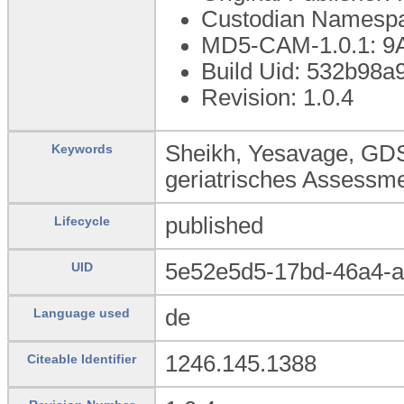
Custodian Namespa
MD5-CAM-1.0.1: 
Build Uid: 532b98a
Revision: 1.0.4
Sheikh, Yesavage, GDS,
Keywords
geriatrisches Assessm
published
Lifecycle
5e52e5d5-17bd-46a4-a
UID
de
Language used
1246.145.1388
Citeable Identifier