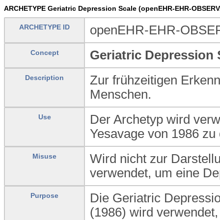
ARCHETYPE Geriatric Depression Scale (openEHR-EHR-OBSERVAT
ARCHETYPE ID
openEHR-EHR-OBSERVA
Geriatric Depression 
Concept
Zur frühzeitigen Erken
Description
Menschen.
Der Archetyp wird ver
Use
Yesavage von 1986 zu 
Wird nicht zur Darstel
Misuse
verwendet, um eine De
Die Geriatric Depress
Purpose
(1986) wird verwendet,