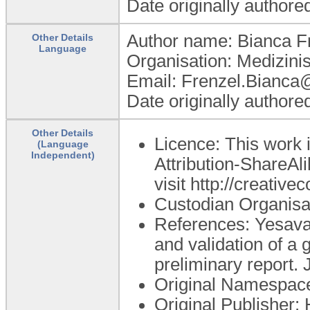
Date originally authore
Author name: Bianca F
Other Details
Language
Organisation: Medizin
Email: Frenzel.Bianc
Date originally authore
Other Details
Licence: This work
(Language
Independent)
Attribution-ShareAli
visit http://creativ
Custodian Organis
References: Yesava
and validation of a 
preliminary report.
Original Namespac
Original Publisher