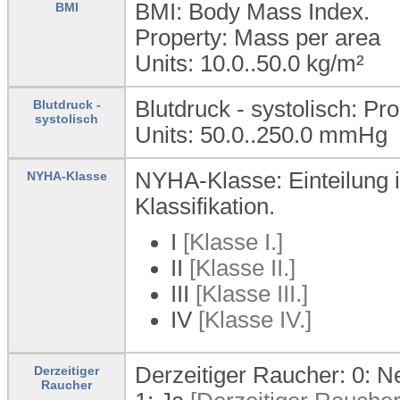
BMI: Body Mass Index.
BMI
Property: Mass per area
Units: 10.0..50.0 kg/m²
Blutdruck - systolisch: Pr
Blutdruck -
systolisch
Units: 50.0..250.0 mmHg
NYHA-Klasse: Einteilung 
NYHA-Klasse
Klassifikation.
I
[Klasse I.]
II
[Klasse II.]
III
[Klasse III.]
IV
[Klasse IV.]
Derzeitiger Raucher: 0:
N
Derzeitiger
Raucher