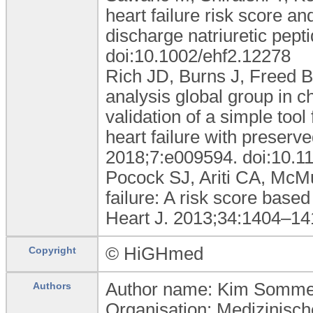
heart failure risk score and
discharge natriuretic pep
doi:10.1002/ehf2.12278
Rich JD, Burns J, Freed 
analysis global group in ch
validation of a simple tool 
heart failure with preserv
2018;7:e009594. doi:10.
Pocock SJ, Ariti CA, McMur
failure: A risk score base
Heart J. 2013;34:1404–141
© HiGHmed
Copyright
Author name: Kim Somme
Authors
Organisation: Medizinisc