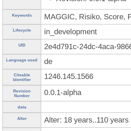
MAGGIC, Risiko, Score, P
Keywords
in_development
Lifecycle
2e4d791c-24dc-4aca-986
UID
de
Language used
1246.145.1566
Citeable
Identifier
0.0.1-alpha
Revision
Number
data
Alter: 18 years..110 years
Alter