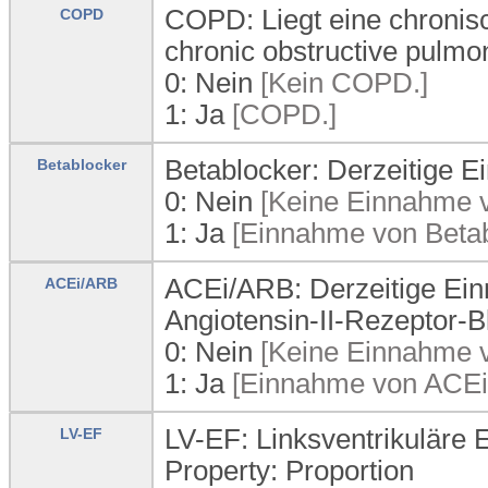
COPD: Liegt eine chronis
COPD
chronic obstructive pulm
0:
Nein
[Kein COPD.]
1:
Ja
[COPD.]
Betablocker: Derzeitige 
Betablocker
0:
Nein
[Keine Einnahme v
1:
Ja
[Einnahme von Betab
ACEi/ARB: Derzeitige E
ACEi/ARB
Angiotensin-II-Rezeptor-
0:
Nein
[Keine Einnahme 
1:
Ja
[Einnahme von ACEi
LV-EF: Linksventrikuläre E
LV-EF
Property: Proportion