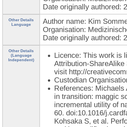
Date originally authored:
Author name: Kim Somme
Other Details
Language
Organisation: Medizinisc
Date originally authored:
Other Details
Licence: This work is
(Language
Independent)
Attribution-ShareAlike 
visit http://creativeco
Custodian Organisati
References: Michaels A
in transition: maggic 
incremental utility of 
60. doi:10.1016/j.card
Kohsaka S, et al. Perf