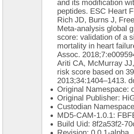
and its modification wi
peptides. ESC Heart F
Rich JD, Burns J, Fre
Meta-analysis global gr
score: validation of a 
mortality in heart fail
Assoc. 2018;7:e00959
Ariti CA, McMurray JJ, e
risk score based on 39
2013;34:1404–1413. do
Original Namespace: 
Original Publisher: 
Custodian Namespace
MD5-CAM-1.0.1: FB
Build Uid: 8f2a53f2-
Revision: 0.0.1-alpha